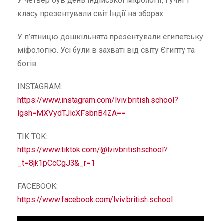
У четвер був день індійської міфології, і учні 1
класу презентували світ Індії на зборах.
У п’ятницю дошкільнята презентували єгипетську
міфологію. Усі були в захваті від світу Єгипту та
богів.
INSTAGRAM:
https://www.instagram.com/lviv.british.school?
igsh=MXVydTJicXFsbnB4ZA==
TIK TOK:
https://www.tiktok.com/@lvivbritishschool?
_t=8jk1pCcCgJ3&_r=1
FACEBOOK:
https://www.facebook.com/lviv.british.school