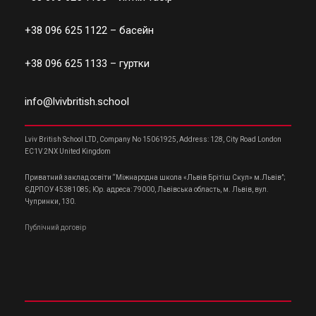
+38 096 625 1122
– басейн
+38 096 625 1133
– гуртки
info@lvivbritish.school
Lviv British School LTD, Company No 15061925, Address: 128, City Road London
EC1V 2NX United Kingdom
Приватний заклад освіти “Міжнародна школа «Львів Брітіш Скул» м.Львів”;
ЄДРПОУ 45381085; Юр. адреса: 79000, Львівська область, м. Львів, вул.
Чупринки, 130.
Публічний договір