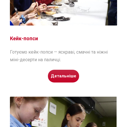
Кейк-попси
Готуємо кейк-попси — яскраві, смачні та ніжні
міні-десерти на паличці.
Детальніше