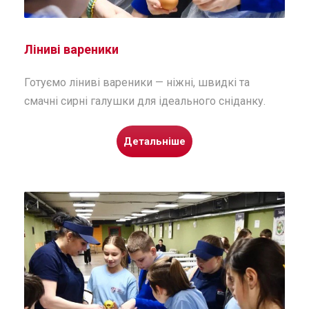
Ліниві вареники
Готуємо ліниві вареники — ніжні, швидкі та
смачні сирні галушки для ідеального сніданку.
Детальніше