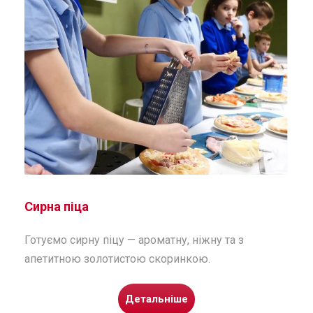
Сирна піца
Готуємо сирну піцу — ароматну, ніжну та з
апетитною золотистою скоринкою.
Детальніше