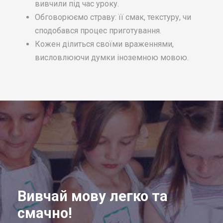
вивчили під час уроку.
Обговорюємо страву: її смак, текстуру, чи
сподобався процес приготування.
Кожен ділиться своїми враженнями,
висловлюючи думки іноземною мовою.
Вивчай мову легко та
смачно!