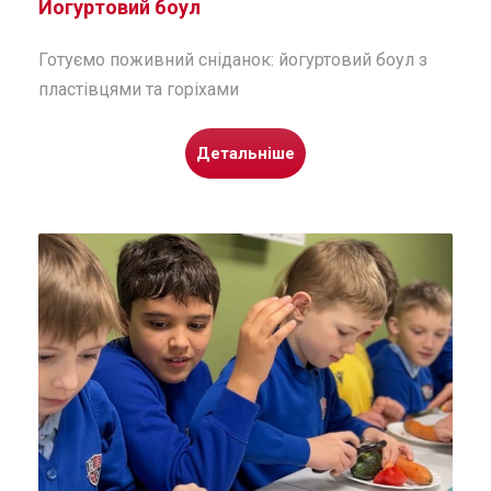
Йогуртовий боул
Готуємо поживний сніданок: йогуртовий боул з
пластівцями та горіхами
Детальніше