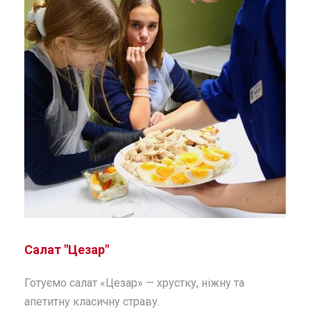
Салат "Цезар"
Готуємо салат «Цезар» — хрустку, ніжну та
апетитну класичну страву.