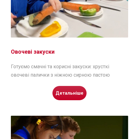
Овочеві закуски
Готуємо смачні та корисні закуски: хрусткі
овочеві палички з ніжною сирною пастою
Детальніше