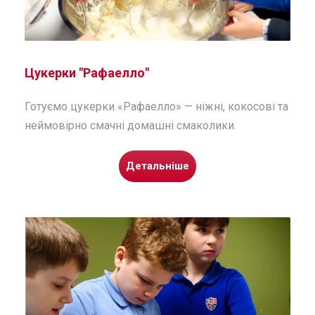
Цукерки "Рафаелло"
Готуємо цукерки «Рафаелло» — ніжні, кокосові та
неймовірно смачні домашні смаколики.
Детальніше