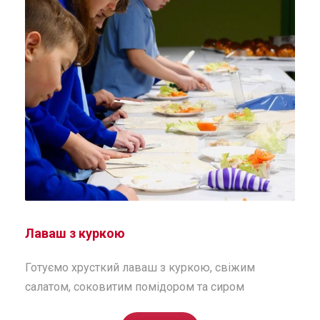
Лаваш з куркою
Готуємо хрусткий лаваш з куркою, свіжим
салатом, соковитим помідором та сиром