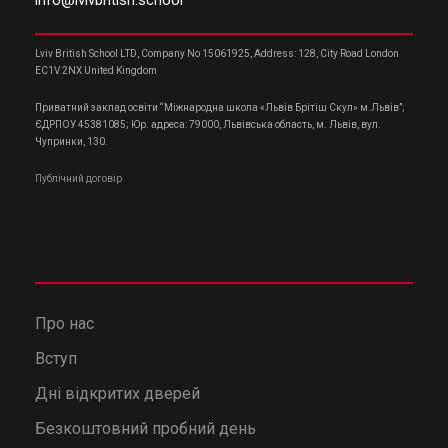
info@lvivbritish.school
Lviv British School LTD, Company No 15061925, Address: 128, City Road London
EC1V 2NX United Kingdom
Приватний заклад освіти “Міжнародна школа «Львів Брітіш Скул» м.Львів”;
ЄДРПОУ 45381085; Юр. адреса: 79000, Львівська область, м. Львів, вул.
Чупринки, 130.
Публічний договір
Про нас
Вступ
Дні відкритих дверей
Безкоштовний пробний день