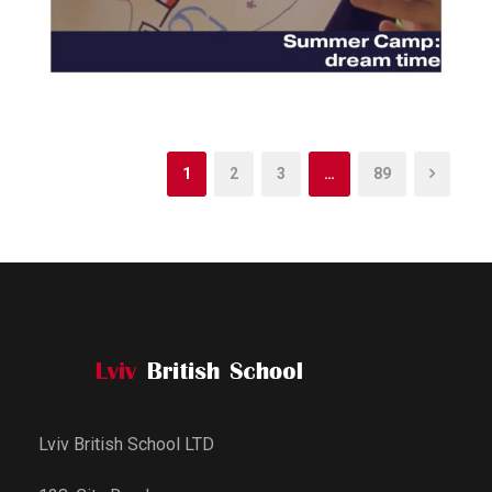
1
2
3
…
89
Lviv British School LTD