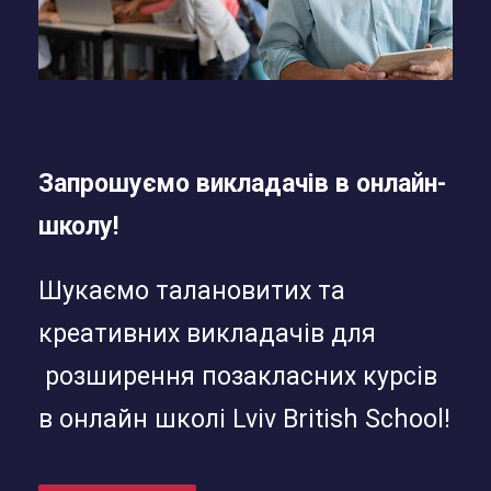
n
a
t
i
v
e
Запрошуємо викладачів в онлайн-
:
школу!
Шукаємо талановитих та
креативних викладачів для
розширення позакласних курсів
в онлайн школі Lviv British School!