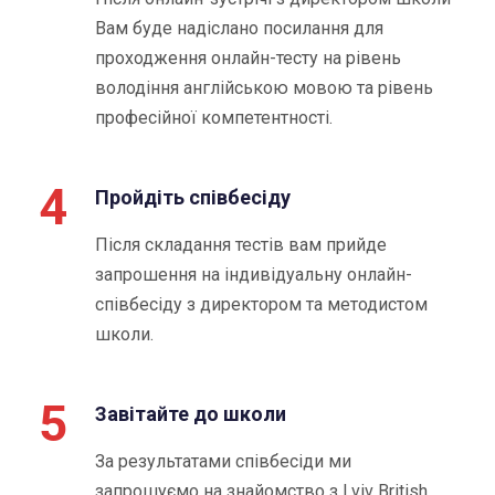
Вам буде надіслано посилання для
проходження онлайн-тесту на рівень
володіння англійською мовою та рівень
професійної компетентності.
4
Пройдіть співбесіду
Після складання тестів вам прийде
запрошення на індивідуальну онлайн-
співбесіду з директором та методистом
школи.
5
Завітайте до школи
За результатами співбесіди ми
запрошуємо на знайомство з Lviv British