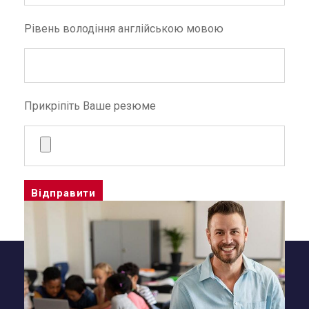
Рівень володіння англійською мовою
Прикріпіть Ваше резюме
A
l
t
e
r