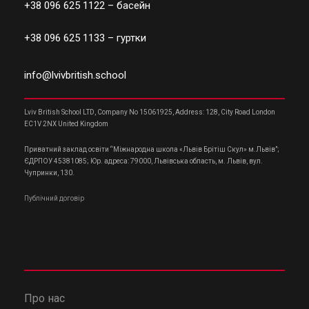
+38 096 625 1122
– басейн
+38 096 625 1133
– гуртки
info@lvivbritish.school
Lviv British School LTD, Company No 15061925, Address: 128, City Road London
EC1V 2NX United Kingdom
Приватний заклад освіти “Міжнародна школа «Львів Брітіш Скул» м.Львів”;
ЄДРПОУ 45381085; Юр. адреса: 79000, Львівська область, м. Львів, вул.
Чупринки, 130.
Публічний договір
Про нас