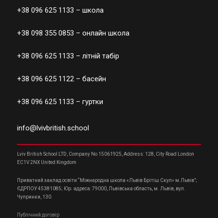
+38 096 625 1133
– школа
+38 098 355 0853
– онлайн школа
+38 096 625 1133
– літній табір
+38 096 625 1122
– басейн
+38 096 625 1133
– гуртки
info@lvivbritish.school
Lviv British School LTD, Company No 15061925, Address: 128, City Road London
EC1V 2NX United Kingdom
Приватний заклад освіти “Міжнародна школа «Львів Брітіш Скул» м.Львів”;
ЄДРПОУ 45381085; Юр. адреса: 79000, Львівська область, м. Львів, вул.
Чупринки, 130.
Публічний договір