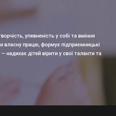
ворчість, упевненість у собі та вміння
ти власну працю, формує підприємницькі
— надихає дітей вірити у свої таланти та