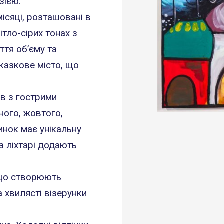
зією.
ісяці, розташовані в
ітло-сірих тонах з
ття об’єму та
 казкове місто, що
ів з гострими
ного, жовтого,
инок має унікальну
та ліхтарі додають
 що створюють
та хвилясті візерунки