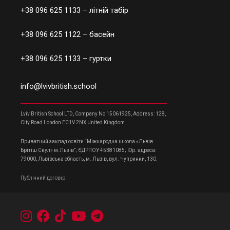
+38 096 625 1133
– літній табір
+38 096 625 1122
– басейн
+38 096 625 1133
– гуртки
info@lvivbritish.school
Lviv British School LTD, Company No 15061925, Address: 128,
City Road London EC1V 2NX United Kingdom
Приватний заклад освіти “Міжнародна школа «Львів
Брітіш Скул» м.Львів”; ЄДРПОУ 45381085; Юр. адреса:
79000, Львівська область, м. Львів, вул. Чупринки, 130.
Публічний договір