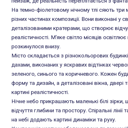
пейзаж, де реальність переплітається з фанта
На темно-фіолетовому нічному тлі сяють три м
різних частинах композиції. Вони виконані у св
деталізованими кратерами, що створює відчу
реалістичності. М’яке світло місяців освітлює
розкинулося внизу.
Місто складається з різнокольорових будинк
дахами, виконаних у яскравих відтінках черво
зеленого, синього та коричневого. Кожен буд
форму та дизайн, а деталізовані вікна, двері 
картині реалістичності.
Нічне небо прикрашають маленькі білі зірки,
відчуття глибини та простору. Спіральні лінії 
на небі додають картині динаміки та руху.