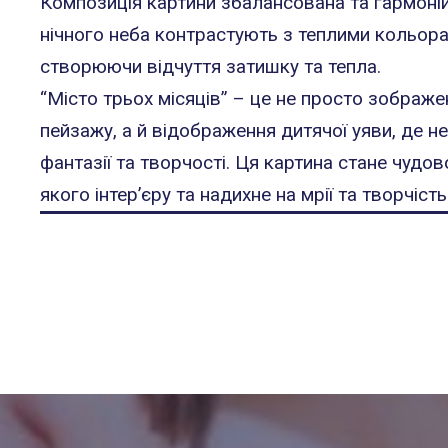
Композиція картини збалансована та гармоній
нічного неба контрастують з теплими кольора
створюючи відчуття затишку та тепла.
“Місто трьох місяців” – це не просто зображ
пейзажу, а й відображення дитячої уяви, де 
фантазії та творчості. Ця картина стане чуд
якого інтер’єру та надихне на мрії та творчість