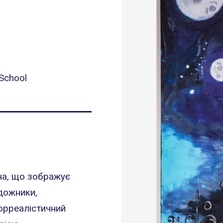
 School
ина, що зображує
удожники,
юрреалістичний