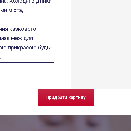
на. Холодні відтінки
ми міста,
ення казкового
немає меж для
овою прикрасою будь-
.
Придбати картину