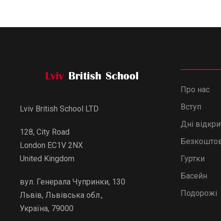
Про нас
Вступ
Lviv British School LTD
Дні відкр
128, City Road
Безкоштов
London EC1V 2NX
Гуртки
United Kingdom
Басейн
вул. Генерала Чупринки, 130
Подорожі
Львів, Львівська обл.,
Україна, 79000