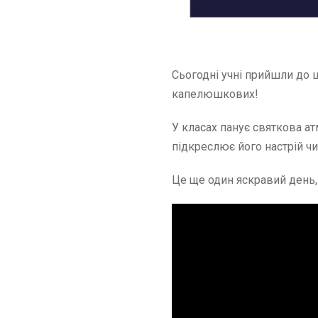
Сьогодні учні прийшли до 
капелюшкових!
У класах панує святкова а
підкреслює його настрій чи
Це ще один яскравий день,