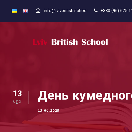
info@lvivbritish.school
+380 (96) 625 1
День кумедног
13
ЧЕР
13.06.2025