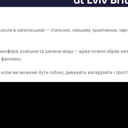
школи в капелюшках — стильних, смішних, креативних, чар
тмосфера, усмішки та шалена мода — адже кожен обрав ка
 фантазію.
 коли ми можемо бути собою, дивувати, вигадувати і прос