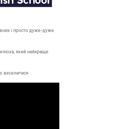
івних і просто дуже-дуже
пелюха, який найкраще
то веселитися