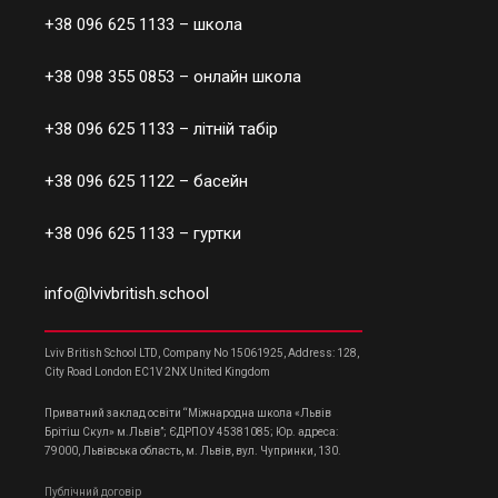
+38 096 625 1133
– школа
+38 098 355 0853
– онлайн школа
+38 096 625 1133
– літній табір
+38 096 625 1122
– басейн
+38 096 625 1133
– гуртки
info@lvivbritish.school
Lviv British School LTD, Company No 15061925, Address: 128,
City Road London EC1V 2NX United Kingdom
Приватний заклад освіти “Міжнародна школа «Львів
Брітіш Скул» м.Львів”; ЄДРПОУ 45381085; Юр. адреса:
79000, Львівська область, м. Львів, вул. Чупринки, 130.
Публічний договір