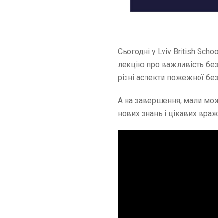
Сьогодні у Lviv British Sc
лекцію про важливість без
різні аспекти пожежної без
А на завершення, мали мож
нових знань і цікавих вра