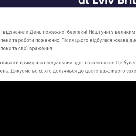
hool відзначили День пожежної безпеки! Наші учні з велики
пеки та роботи пожежних. Після цього відбулася жвава дис
пеки та свої враження.
ливість приміряти спеціальний одяг пожежників! Це був 
жень. Дякуємо всім, хто долучився до цього важливого захо