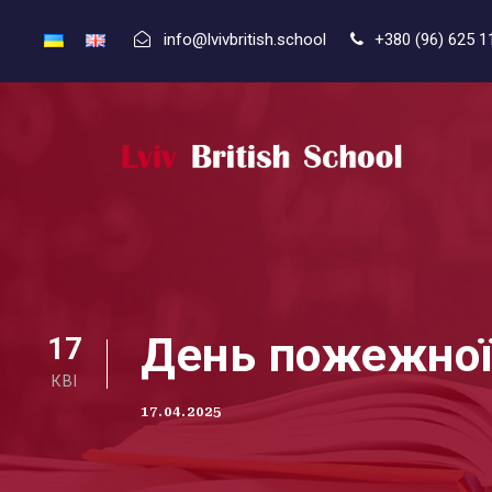
info@lvivbritish.school
+380 (96) 625 1
День пожежної
17
КВІ
17.04.2025