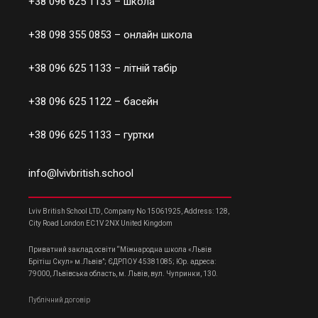
+38 096 625 1133
– школа
+38 098 355 0853
– онлайн школа
+38 096 625 1133
– літній табір
+38 096 625 1122
– басейн
+38 096 625 1133
– гуртки
info@lvivbritish.school
Lviv British School LTD, Company No 15061925, Address: 128,
City Road London EC1V 2NX United Kingdom
Приватний заклад освіти “Міжнародна школа «Львів
Брітіш Скул» м.Львів”; ЄДРПОУ 45381085; Юр. адреса:
79000, Львівська область, м. Львів, вул. Чупринки, 130.
Публічний договір