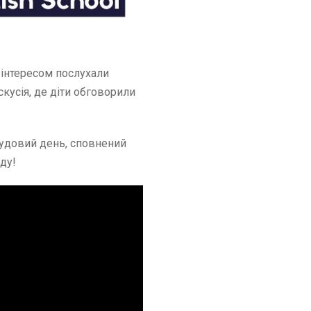
м інтересом послухали
кусія, де діти обговорили
чудовий день, сповнений
ду!