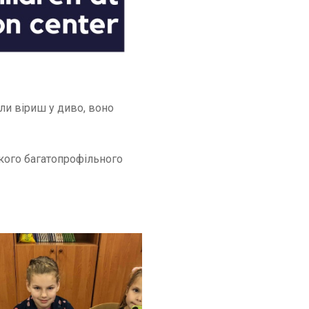
ли віриш у диво, воно
ського багатопрофільного