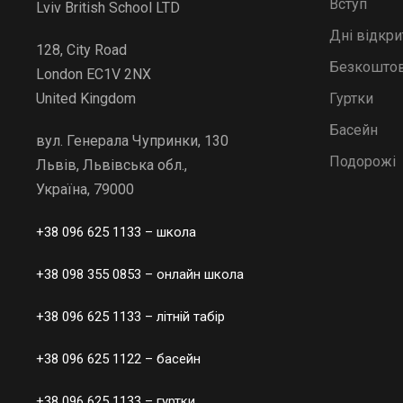
Вступ
Lviv British School LTD
Дні відкр
128, City Road
Безкоштов
London EC1V 2NX
Гуртки
United Kingdom
Басейн
вул. Генерала Чупринки, 130
Подорожі
Львів, Львівська обл.,
Україна, 79000
+38 096 625 1133
– школа
+38 098 355 0853
– онлайн школа
+38 096 625 1133
– літній табір
+38 096 625 1122
– басейн
+38 096 625 1133
– гуртки