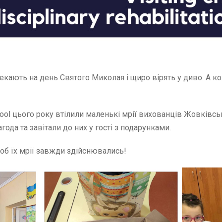
екають на день Святого Миколая і щиро вірять у диво. А ко
 School цього року втілили маленькі мрії вихованців Жовків
года та завітали до них у гості з подарунками.
об їх мрії завжди здійснювались!