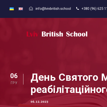
info@lvivbritish.school
+380 (96) 625 1
День Святого М
06
ГРУ
реабілітаційно
06.12.2023