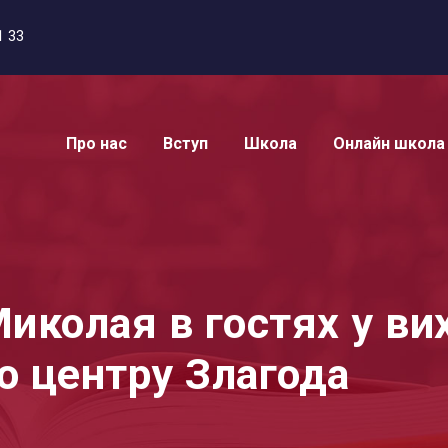
1 33
Про нас
Вступ
Школа
Онлайн школа
иколая в гостях у ви
го центру Злагода