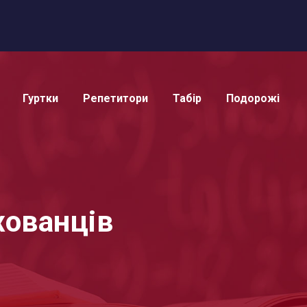
Гуртки
Репетитори
Табір
Подорожі
хованців