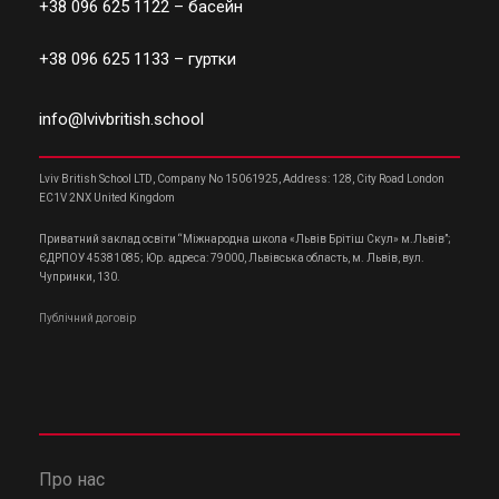
+38 096 625 1122
– басейн
+38 096 625 1133
– гуртки
info@lvivbritish.school
Lviv British School LTD, Company No 15061925, Address: 128, City Road London
EC1V 2NX United Kingdom
Приватний заклад освіти “Міжнародна школа «Львів Брітіш Скул» м.Львів”;
ЄДРПОУ 45381085; Юр. адреса: 79000, Львівська область, м. Львів, вул.
Чупринки, 130.
Публічний договір
Про нас