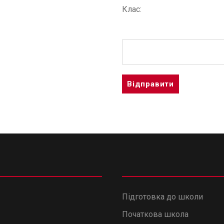
Клас:
A
l
t
e
r
n
a
Підготовка до школи
t
Початкова школа
i