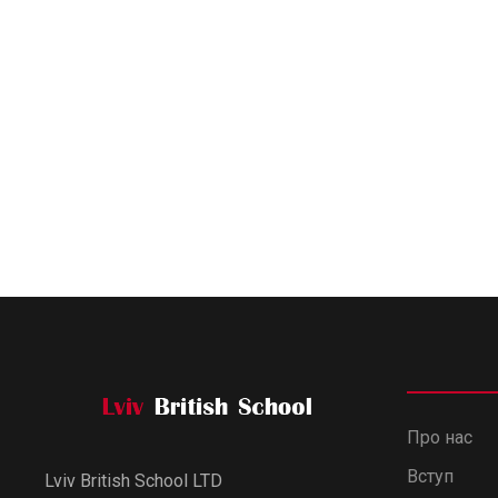
Про нас
Вступ
Lviv British School LTD