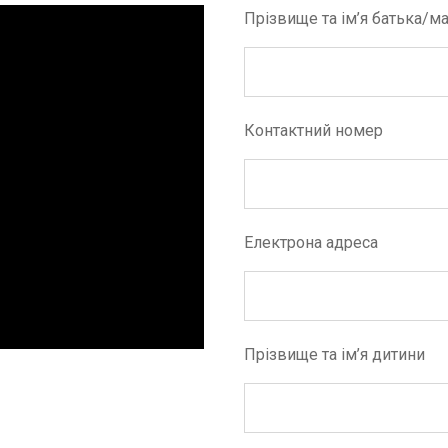
Прізвище та ім’я батька/ма
Контактний номер
Електрона адреса
Прізвище та ім’я дитини