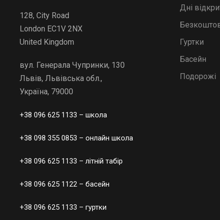
Дні відкр
128, City Road
Безкоштов
London EC1V 2NX
Гуртки
United Kingdom
Басейн
вул. Генерала Чупринки, 130
Подорожі
Львів, Львівська обл.,
Україна, 79000
+38 096 625 1133
– школа
+38 098 355 0853
– онлайн школа
+38 096 625 1133
– літній табір
+38 096 625 1122
– басейн
+38 096 625 1133
– гуртки