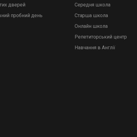
итих дверей
v
Середня школа
e
ний пробний день
Старша школа
:
Онлайн школа
Репетиторський центр
Навчання в Англії