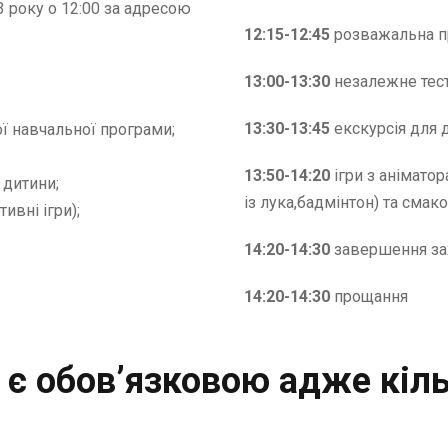
 року о 12:00 за адресою
12:15-12:45
розважальна п
13:00-13:30
незалежне тест
13:30-13:45
екскурсія для д
ї навчальної програми;
13:50-14:20
ігри з аніматор
 дитини;
із лука,бадмінтон) та смак
ивні ігри);
14:20-14:30
завершення за
14:20-14:30
прощання
 є обов’язковою адже кіл