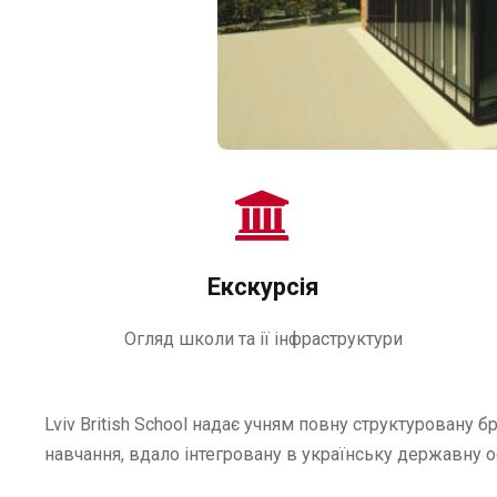
Екскурсія
Огляд школи та ії інфраструктури
Lviv British School надає учням повну структуровану 
навчання, вдало інтегровану в українську державну 