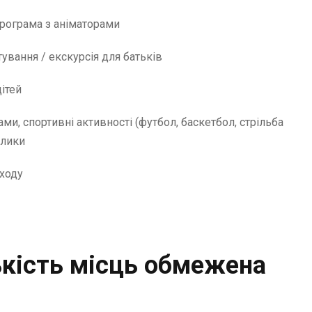
рограма з аніматорами
ування / екскурсія для батьків
ітей
ами, спортивні активності (футбол, баскетбол, стрільба
олики
ходу
ькість місць обмежена