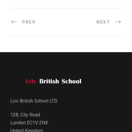
PREV
NEXT
Lviv British School LTD
128, City Road
London EC1V 2NX
United Kingdom