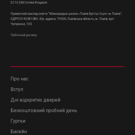
EC1V 2NX United Kingdom
Приватний заклад освіти “Міжнародна школа «Львів Брітіш Скул» м.Львів”;
ЄДРПОУ 45381085; Юр. адреса: 79000, Львівська область, м. Львів, вул.
Чупринки, 130.
Публічний договір
Про нас
Вступ
Дні відкритих дверей
Безкоштовний пробний день
Гуртки
Басейн