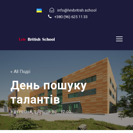
info@lvivbritish.school
+380 (96) 625 11 33
« All Події
День пошуку
талантів
3 ВЕРЕСНЯ, 2025/08:00
-
17:00