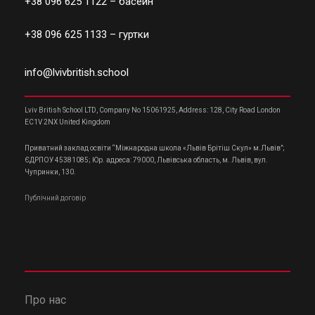
+38 096 625 1122
– басейн
+38 096 625 1133
– гуртки
info@lvivbritish.school
Lviv British School LTD, Company No 15061925, Address: 128, City Road London
EC1V 2NX United Kingdom
Приватний заклад освіти “Міжнародна школа «Львів Брітіш Скул» м.Львів”;
ЄДРПОУ 45381085; Юр. адреса: 79000, Львівська область, м. Львів, вул.
Чупринки, 130.
Публічний договір
Про нас