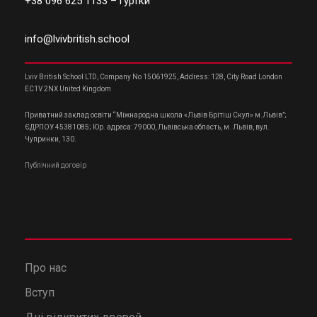
+38 096 625 1133
– гуртки
info@lvivbritish.school
Lviv British School LTD, Company No 15061925, Address: 128, City Road London
EC1V 2NX United Kingdom
Приватний заклад освіти “Міжнародна школа «Львів Брітіш Скул» м.Львів”;
ЄДРПОУ 45381085; Юр. адреса: 79000, Львівська область, м. Львів, вул.
Чупринки, 130.
Публічний договір
Про нас
Вступ