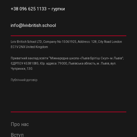
+38 096 625 1133
– гуртки
info@lvivbritish.school
Lviv British School LTD, Company No 15061925, Address: 128, City Road London
EC1V 2NX United Kingdom
Приватний заклад освіти “Міжнародна школа «Львів Брітіш Скул» м.Львів”;
ЄДРПОУ 45381085; Юр. адреса: 79000, Львівська область, м. Львів, вул.
Чупринки, 130.
Публічний договір
Про нас
Вступ