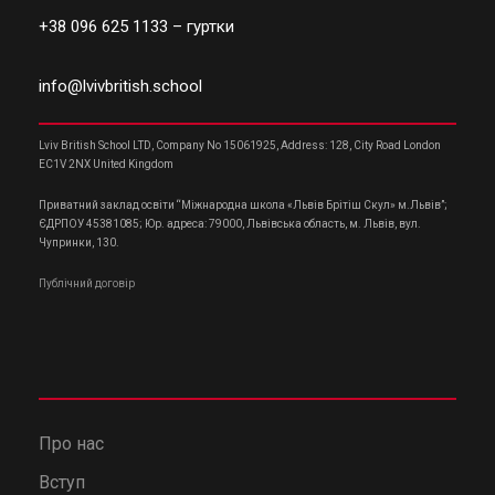
+38 096 625 1133
– гуртки
info@lvivbritish.school
Lviv British School LTD, Company No 15061925, Address: 128, City Road London
EC1V 2NX United Kingdom
Приватний заклад освіти “Міжнародна школа «Львів Брітіш Скул» м.Львів”;
ЄДРПОУ 45381085; Юр. адреса: 79000, Львівська область, м. Львів, вул.
Чупринки, 130.
Публічний договір
Про нас
Вступ