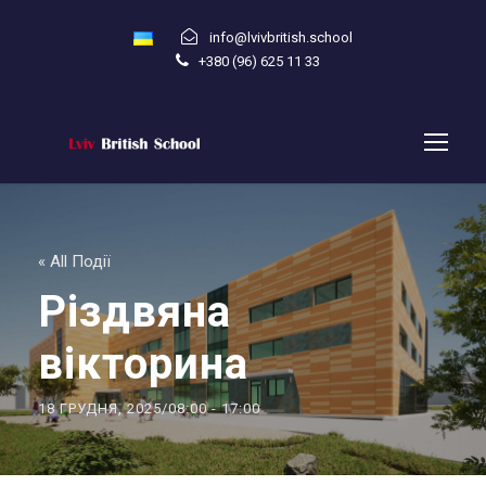
info@lvivbritish.school
+380 (96) 625 11 33
« All Події
Різдвяна
вікторина
18 ГРУДНЯ, 2025/08:00
-
17:00