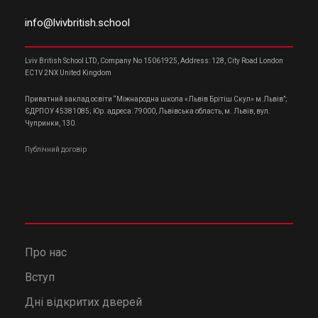
info@lvivbritish.school
Lviv British School LTD, Company No 15061925, Address: 128, City Road London
EC1V 2NX United Kingdom
Приватний заклад освіти “Міжнародна школа «Львів Брітіш Скул» м.Львів”;
ЄДРПОУ 45381085; Юр. адреса: 79000, Львівська область, м. Львів, вул.
Чупринки, 130.
Публічний договір
Про нас
Вступ
Дні відкритих дверей