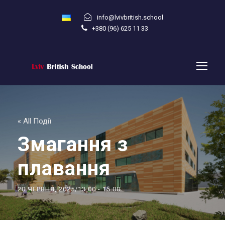
info@lvivbritish.school
+380 (96) 625 11 33
« All Події
Змагання з
плавання
20 ЧЕРВНЯ, 2025/13:00
-
15:00