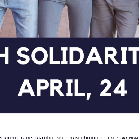
молоді стане платформою для обговорення важливих