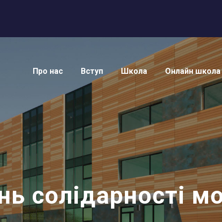
Про нас
Вступ
Школа
Онлайн школа
ь солідарності мо