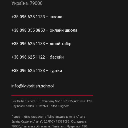
Україна, 79000
+38 096 625 1133
– школа
+38 098 355 0853
– онлайн школа
+38 096 625 1133
– літній табір
+38 096 625 1122
– басейн
+38 096 625 1133
– гуртки
info@lvivbritish.school
Lviv British School LTD, Company No 15061925, Address: 128,
City Road London EC1V 2NX United Kingdom
Приватний заклад освіти “Міжнародна школа «Львів
Брітіш Скул» м.Львів”; ЄДРПОУ 45381085; Юр. адреса:
79000, Львівська область, м. Львів, вул. Чупринки, 130.