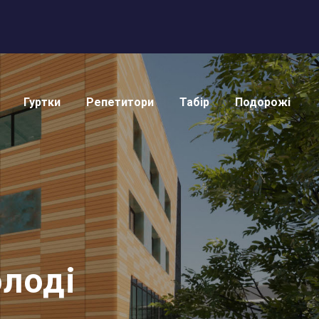
Гуртки
Репетитори
Табір
Подорожі
лоді