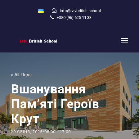
info@lvivbritish.school
+380 (96) 625 11 33
« All Події
Вшанування
Пам’яті Героїв
Крут
29 СІЧНЯ, 2025/08:00
-
17:00