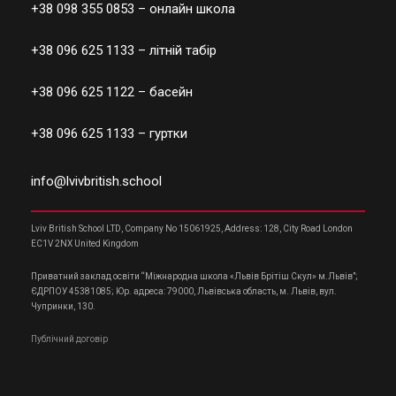
+38 098 355 0853
– онлайн школа
+38 096 625 1133
– літній табір
+38 096 625 1122
– басейн
+38 096 625 1133
– гуртки
info@lvivbritish.school
Lviv British School LTD, Company No 15061925, Address: 128, City Road London
EC1V 2NX United Kingdom
Приватний заклад освіти “Міжнародна школа «Львів Брітіш Скул» м.Львів”;
ЄДРПОУ 45381085; Юр. адреса: 79000, Львівська область, м. Львів, вул.
Чупринки, 130.
Публічний договір