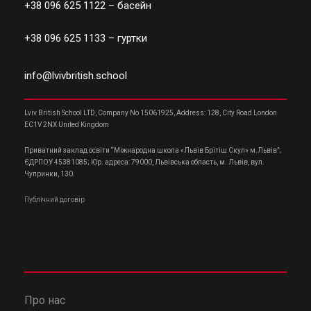
+38 096 625 1122
– басейн
+38 096 625 1133
– гуртки
info@lvivbritish.school
Lviv British School LTD, Company No 15061925, Address: 128, City Road London
EC1V 2NX United Kingdom
Приватний заклад освіти “Міжнародна школа «Львів Брітіш Скул» м.Львів”;
ЄДРПОУ 45381085; Юр. адреса: 79000, Львівська область, м. Львів, вул.
Чупринки, 130.
Публічний договір
Про нас