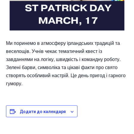
Ми поринемо в атмосферу ірландських традицій та
веселощів. Учнів чекає тематичний квест із
завданнями на логіку, швидкість і командну роботу.
Зелені барви, символіка та цікаві факти про свято
створять особливий настрій. Це день пригод і гарного
гумору.
Додати до календаря