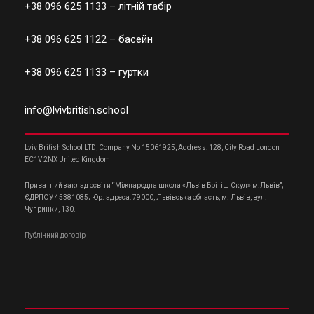
+38 096 625 1133
– літній табір
+38 096 625 1122
– басейн
+38 096 625 1133
– гуртки
info@lvivbritish.school
Lviv British School LTD, Company No 15061925, Address: 128, City Road London
EC1V 2NX United Kingdom
Приватний заклад освіти “Міжнародна школа «Львів Брітіш Скул» м.Львів”;
ЄДРПОУ 45381085; Юр. адреса: 79000, Львівська область, м. Львів, вул.
Чупринки, 130.
Публічний договір