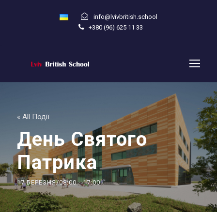
info@lvivbritish.school
+380 (96) 625 11 33
« All Події
День Святого
Патрика
17 БЕРЕЗНЯ/08:00
-
17:00