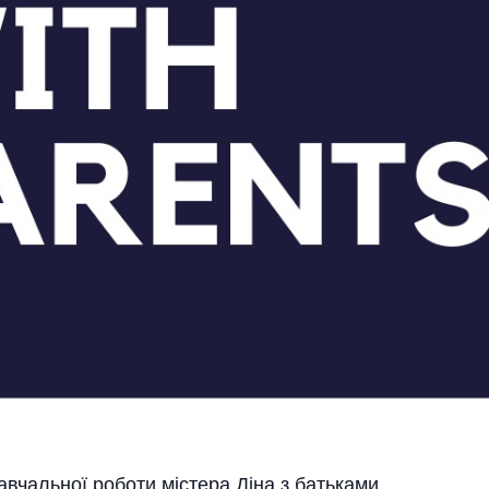
авчальної роботи містера Діна з батьками