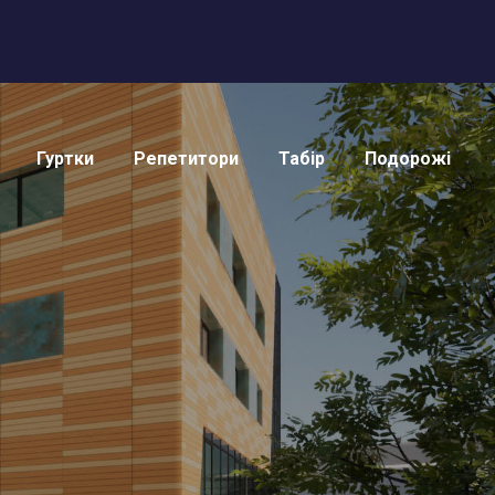
Гуртки
Репетитори
Табір
Подорожі