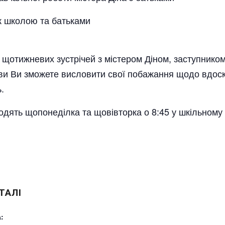
ж школою та батьками
отижневих зустрічей з містером Діном, заступником
кави Ви зможете висловити свої побажання щодо вдо
.
ходять щопонеділка та щовівторка о 8:45 у шкільному
ТАЛІ
: