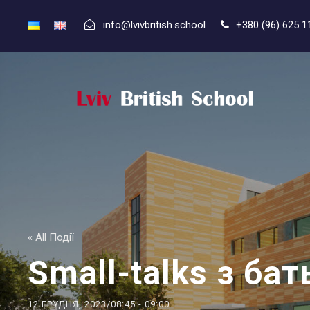
info@lvivbritish.school
+380 (96) 625 1
« All Події
Small-talks з ба
12 ГРУДНЯ, 2023/08:45
-
09:00