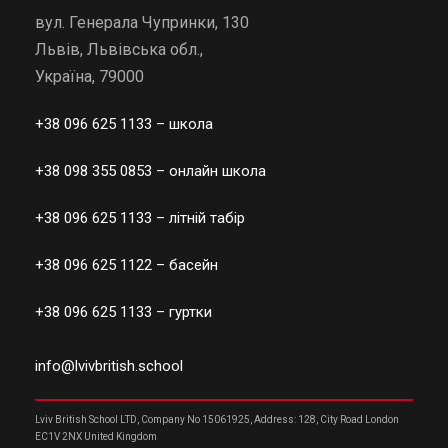
вул. Генерала Чупринки, 130
Львів, Львівська обл.,
Україна, 79000
+38 096 625 1133
– школа
+38 098 355 0853
– онлайн школа
+38 096 625 1133
– літній табір
+38 096 625 1122
– басейн
+38 096 625 1133
– гуртки
info@lvivbritish.school
Lviv British School LTD, Company No 15061925, Address: 128, City Road London
EC1V 2NX United Kingdom