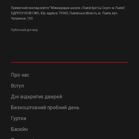
Приватний заклад освіти “Міжнародна школа «Львів Брітіш Скул» м.Львів”;
ЄДРПОУ 45381085; Юр. адреса: 79000, Львівська область, м. Львів, вул.
Чупринки, 130.
Публічний договір
Про нас
Вступ
Дні відкритих дверей
Безкоштовний пробний день
Гуртки
Басейн