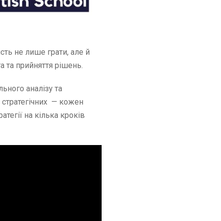
сть не лише грати, але й
а та прийняття рішень.
льного аналізу та
х стратегічних — кожен
атегії на кілька кроків