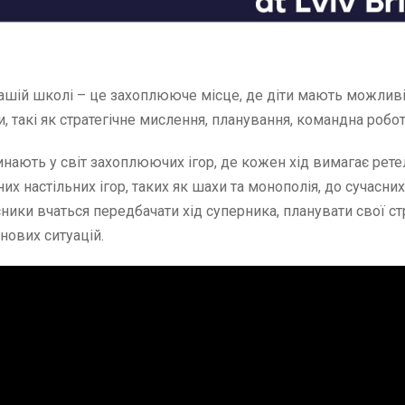
 нашій школі – це захоплююче місце, де діти мають можливі
 такі як стратегічне мислення, планування, командна робот
ринають у світ захоплюючих ігор, де кожен хід вимагає рете
них настільних ігор, таких як шахи та монополія, до сучасни
ники вчаться передбачати хід суперника, планувати свої стр
нових ситуацій.