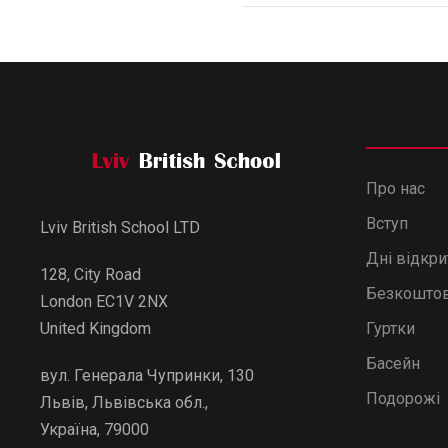
Про нас
Вступ
Lviv British School LTD
Дні відкр
128, City Road
Безкоштов
London EC1V 2NX
Гуртки
United Kingdom
Басейн
вул. Генерала Чупринки, 130
Подорожі
Львів, Львівська обл.,
Україна, 79000