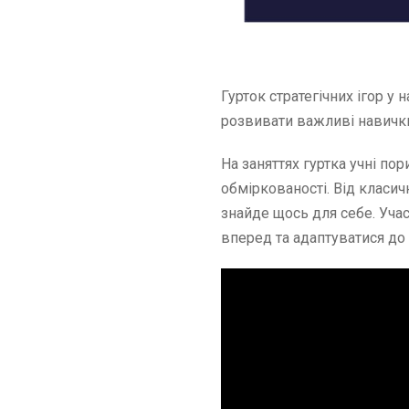
Гурток стратегічних ігор у
розвивати важливі навички,
На заняттях гуртка учні по
обміркованості. Від класич
знайде щось для себе. Учас
вперед та адаптуватися до 