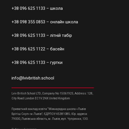
+38 096 625 1133
– школа
+38 098 355 0853
– онлайн школа
+38 096 625 1133
– літній табір
+38 096 625 1122
– басейн
+38 096 625 1133
– гуртки
info@lvivbritish.school
Lviv British School LTD, Company No 15061925, Address: 128,
City Road London EC1V 2NX United Kingdom
Приватний заклад освіти “Міжнародна школа «Львів
Брітіш Скул» м.Львів”; ЄДРПОУ 45381085; Юр. адреса:
79000, Львівська область, м. Львів, вул. Чупринки, 130.