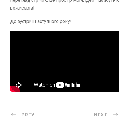
перегляд стрічок. Це простір мрій, ідей і майбутніх
режисерів!
До зустрічі наступного року!
PREV
NEXT