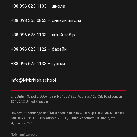
+38 096 625 1133
– школа
+38 098 355 0853
– онлайн школа
+38 096 625 1133
– літній табір
+38 096 625 1122
– басейн
+38 096 625 1133
– гуртки
info@lvivbritish.school
Lviv British School LTD, Company No 15061925, Address: 128, City Road London
EC1V 2NX United Kingdom
Приватний заклад освіти “Міжнародна школа «Львів Брітіш Скул» м.Львів”;
ЄДРПОУ 45381085; Юр. адреса: 79000, Львівська область, м. Львів, вул.
Чупринки, 130.
Публічний договір