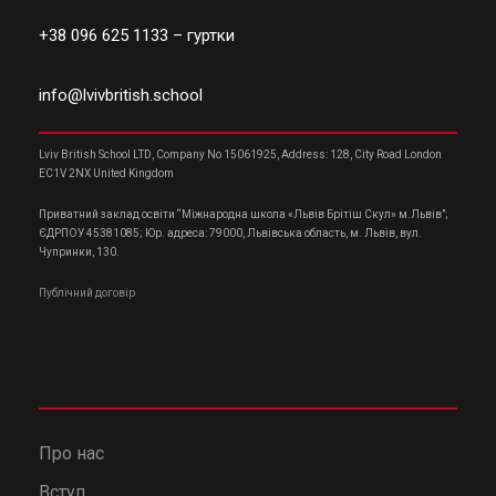
+38 096 625 1133
– гуртки
info@lvivbritish.school
Lviv British School LTD, Company No 15061925, Address: 128, City Road London
EC1V 2NX United Kingdom
Приватний заклад освіти “Міжнародна школа «Львів Брітіш Скул» м.Львів”;
ЄДРПОУ 45381085; Юр. адреса: 79000, Львівська область, м. Львів, вул.
Чупринки, 130.
Публічний договір
Про нас
Вступ