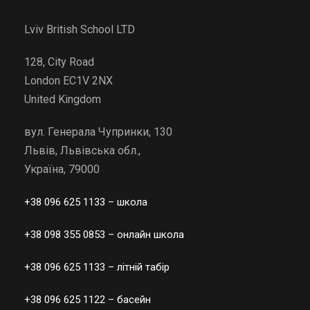
t
Lviv British School LTD
i
v
128, City Road
e
London EC1V 2NX
:
United Kingdom
вул. Генерала Чупринки, 130
Львів, Львівська обл.,
Україна, 79000
+38 096 625 1133
– школа
+38 098 355 0853
– онлайн школа
+38 096 625 1133
– літній табір
+38 096 625 1122
– басейн