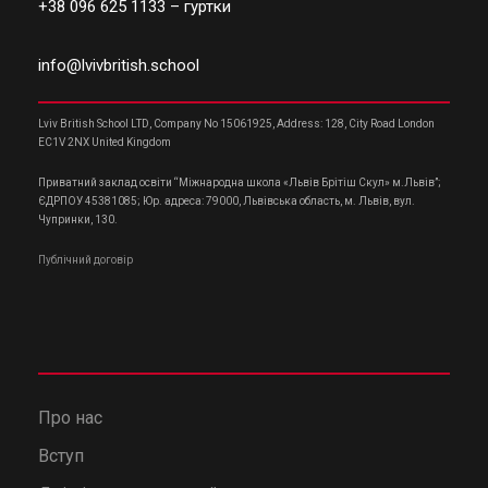
+38 096 625 1133
– гуртки
info@lvivbritish.school
Lviv British School LTD, Company No 15061925, Address: 128, City Road London
EC1V 2NX United Kingdom
Приватний заклад освіти “Міжнародна школа «Львів Брітіш Скул» м.Львів”;
ЄДРПОУ 45381085; Юр. адреса: 79000, Львівська область, м. Львів, вул.
Чупринки, 130.
Публічний договір
Про нас
Вступ