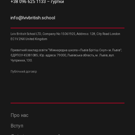
+38 096 625 1133
– гуртки
info@lvivbritish.school
Lviv British School LTD, Company No 15061925, Address: 128, City Road London
EC1V 2NX United Kingdom
Приватний заклад освіти “Міжнародна школа «Львів Брітіш Скул» м.Львів”;
ЄДРПОУ 45381085; Юр. адреса: 79000, Львівська область, м. Львів, вул.
Чупринки, 130.
Публічний договір
Про нас
Вступ