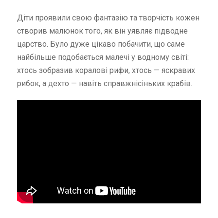
Діти проявили свою фантазію та творчість кожен
створив малюнок того, як він уявляє підводне
царство. Було дуже цікаво побачити, що саме
найбільше подобається малечі у водному світі:
хтось зобразив коралові рифи, хтось — яскравих
рибок, а дехто — навіть справжнісіньких крабів.