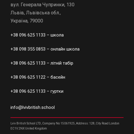
вул. Генерала Чупринки, 130
Львів, Львівська обл.,
Україна, 79000
+38 096 625 1133
– школа
+38 098 355 0853
– онлайн школа
+38 096 625 1133
– літній табір
+38 096 625 1122
– басейн
+38 096 625 1133
– гуртки
info@lvivbritish.school
Lviv British School LTD, Company No 15061925, Address: 128, City Road London
EC1V 2NX United Kingdom