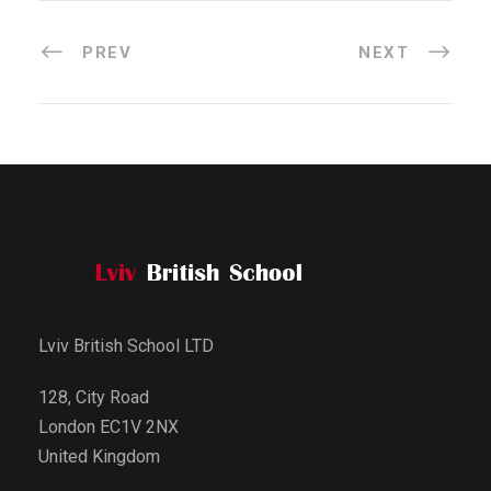
PREV
NEXT
Lviv British School LTD
128, City Road
London EC1V 2NX
United Kingdom