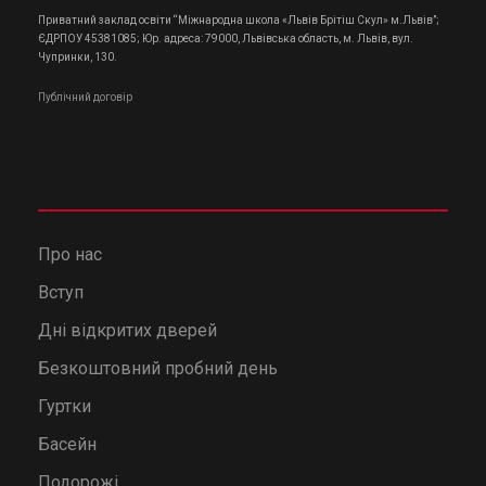
Приватний заклад освіти “Міжнародна школа «Львів Брітіш Скул» м.Львів”;
ЄДРПОУ 45381085; Юр. адреса: 79000, Львівська область, м. Львів, вул.
Чупринки, 130.
Публічний договір
Про нас
Вступ
Дні відкритих дверей
Безкоштовний пробний день
Гуртки
Басейн
Подорожі