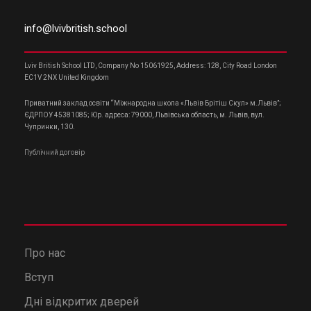
info@lvivbritish.school
Lviv British School LTD, Company No 15061925, Address: 128, City Road London
EC1V 2NX United Kingdom
Приватний заклад освіти “Міжнародна школа «Львів Брітіш Скул» м.Львів”;
ЄДРПОУ 45381085; Юр. адреса: 79000, Львівська область, м. Львів, вул.
Чупринки, 130.
Публічний договір
Про нас
Вступ
Дні відкритих дверей