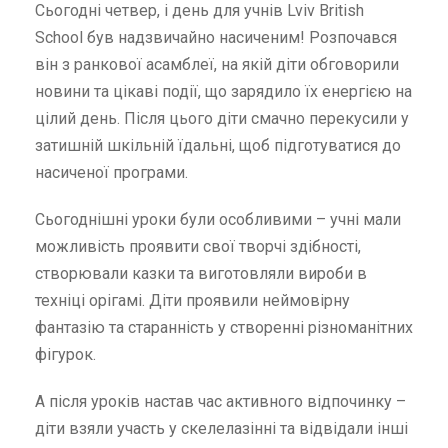
Сьогодні четвер, і день для учнів Lviv British
School був надзвичайно насиченим! Розпочався
він з ранкової асамблеї, на якій діти обговорили
новини та цікаві події, що зарядило їх енергією на
цілий день. Після цього діти смачно перекусили у
затишній шкільній їдальні, щоб підготуватися до
насиченої програми.
Сьогоднішні уроки були особливими – учні мали
можливість проявити свої творчі здібності,
створювали казки та виготовляли вироби в
техніці орігамі. Діти проявили неймовірну
фантазію та старанність у створенні різноманітних
фігурок.
А після уроків настав час активного відпочинку –
діти взяли участь у скелелазінні та відвідали інші