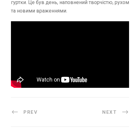
гуртки. Це був день, наповнений творчістю, рухом
та новими враженнями.
PREV
NEXT