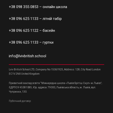
+38 098 355 0853
– онлайн школа
+38 096 625 1133
– літній табір
+38 096 625 1122
– басейн
+38 096 625 1133
– гуртки
info@lvivbritish.school
Lviv British School LTD, Company No 15061925, Address: 128, City Road London
EC1V 2NX United Kingdom
Приватний заклад освіти “Міжнародна школа «Львів Брітіш Скул» м.Львів”;
ЄДРПОУ 45381085; Юр. адреса: 79000, Львівська область, м. Львів, вул.
Чупринки, 130.
Публічний договір