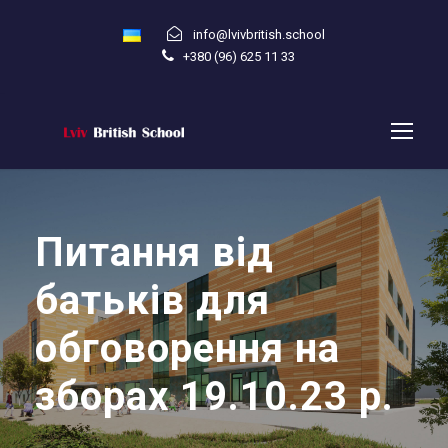
info@lvivbritish.school
+380 (96) 625 11 33
Питання від
батьків для
обговорення на
зборах 19.10.23 р.