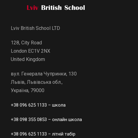
n
a
t
Lviv British School LTD
i
v
128, City Road
e
London EC1V 2NX
:
United Kingdom
вул. Генерала Чупринки, 130
Львів, Львівська обл.,
Україна, 79000
+38 096 625 1133
– школа
+38 098 355 0853
– онлайн школа
+38 096 625 1133
– літній табір