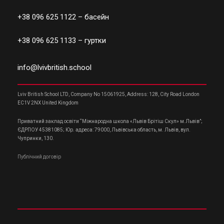
+38 096 625 1122
– басейн
+38 096 625 1133
– гуртки
info@lvivbritish.school
Lviv British School LTD, Company No 15061925, Address: 128, City Road London
EC1V 2NX United Kingdom
Приватний заклад освіти “Міжнародна школа «Львів Брітіш Скул» м.Львів”;
ЄДРПОУ 45381085; Юр. адреса: 79000, Львівська область, м. Львів, вул.
Чупринки, 130.
Публічний договір