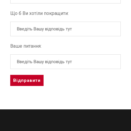
Що б Ви хотіли покращити:
Ваше питання:
A
l
t
e
r