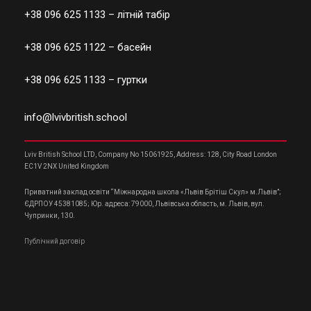
+38 096 625 1133
– літній табір
+38 096 625 1122
– басейн
+38 096 625 1133
– гуртки
info@lvivbritish.school
Lviv British School LTD, Company No 15061925, Address: 128, City Road London
EC1V 2NX United Kingdom
Приватний заклад освіти “Міжнародна школа «Львів Брітіш Скул» м.Львів”;
ЄДРПОУ 45381085; Юр. адреса: 79000, Львівська область, м. Львів, вул.
Чупринки, 130.
Публічний договір