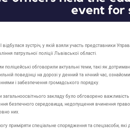
ool відбулася зустріч, у якій взяли участь представники Управ
вління патрульної поліції Львівської області.
ями поліцейські обговорили актуальні теми, такі як дотрим
ильній поведінці на дорозі у денний та нічний час, ознайом
даннями і забезпечення громадського порядку.
 загальноосвітнього закладу було обговорено важливість
орення безпечного середовища, недопущення вчинення пра
овно них.
змогу приміряти спеціальне спорядження та спецзасоби, які