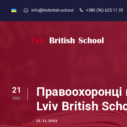
info@lvivbritish.school
+380 (96) 625 11 33
Правоохоронці 
21
ЛИС
Lviv British Sch
21.11.2023