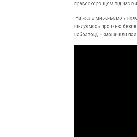
правоохоронцям під час ви
На жаль ми живемо у нелег
піклуємось про їхню безпе
небезпеці, – зазначили пол