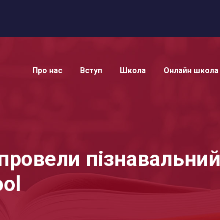
Про нас
Вступ
Школа
Онлайн школа
провели пізнавальний
ool