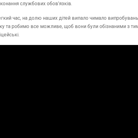
конання службових обов’язків.
кий час, на долю наших дітей випало чимало випробувань.
ку та робимо все можливе, щоб вони були обізнаними з тим,
іцейські.