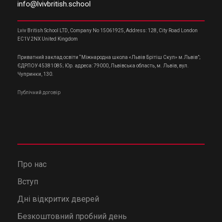
info@lvivbritish.school
Lviv British School LTD, Company No 15061925, Address: 128, City Road London
EC1V 2NX United Kingdom
Приватний заклад освіти “Міжнародна школа «Львів Брітіш Скул» м.Львів”;
ЄДРПОУ 45381085; Юр. адреса: 79000, Львівська область, м. Львів, вул.
Чупринки, 130.
Публічний договір
Про нас
Вступ
Дні відкритих дверей
Безкоштовний пробний день