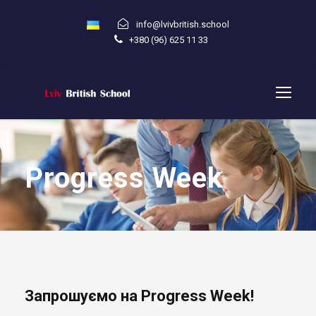
info@lvivbritish.school
+380 (96) 625 11 33
Progress Week
Запрошуємо на Progress Week!