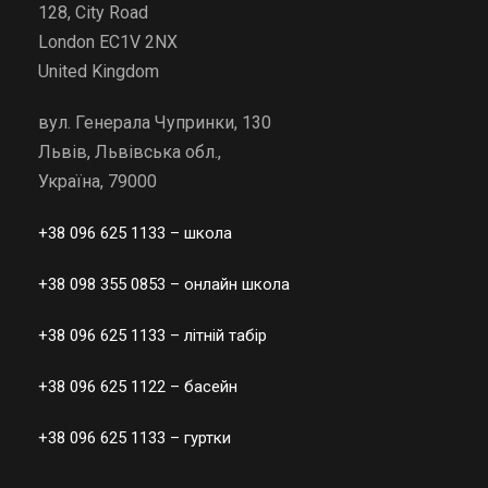
128, City Road
v
London EC1V 2NX
e
United Kingdom
:
вул. Генерала Чупринки, 130
Львів, Львівська обл.,
Україна, 79000
+38 096 625 1133
– школа
+38 098 355 0853
– онлайн школа
+38 096 625 1133
– літній табір
+38 096 625 1122
– басейн
+38 096 625 1133
– гуртки