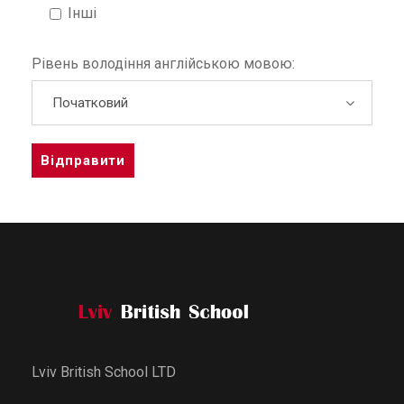
Інші
Рівень володіння англійською мовою:
A
l
t
e
r
n
a
Lviv British School LTD
t
i