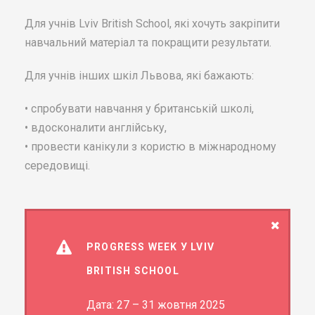
Для учнів Lviv British School, які хочуть закріпити
навчальний матеріал та покращити результати.
Для учнів інших шкіл Львова, які бажають:
• спробувати навчання у британській школі,
• вдосконалити англійську,
• провести канікули з користю в міжнародному
середовищі.
PROGRESS WEEK У LVIV
BRITISH SCHOOL
Дата: 27 – 31 жовтня 2025