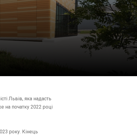
сті Львів, яка надасть
 на початку 2022 році
2023 року. Кінець