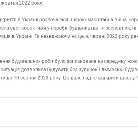
ь жовтня 2022 року.
ідкриття в Україні розпочалася широкомасштабна війна, чер
сла свої корективи у перебіг будівництва: ні засновник, ні
ація в Україні. Та незважаючи на це, в червні 2022 року ре
ення будівельних робіт було заплановане на середину жовт
 ситуація дозволила будувати без зупинок і львівські буд
оти до 10 серпня 2023 року. Це дало надію відкрити школу 