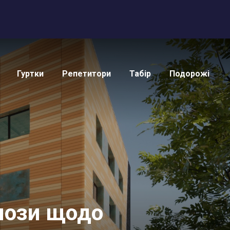
Гуртки
Репетитори
Табір
Подорожі
нози щодо