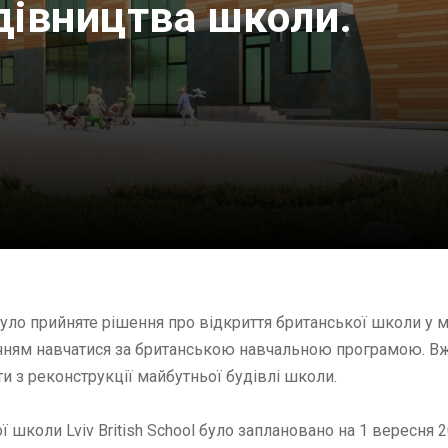
дівництва школи.
ло прийняте рішення про відкриття британської школи у мі
чням навчатися за британською навчальною програмою. Вже
ти з реконструкції майбутньої будівлі школи.
ї школи Lviv British School було заплановано на 1 вересня 