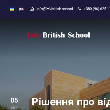
info@lvivbritish.school
+380 (96) 625 1
Рішення про в
05
БЕР