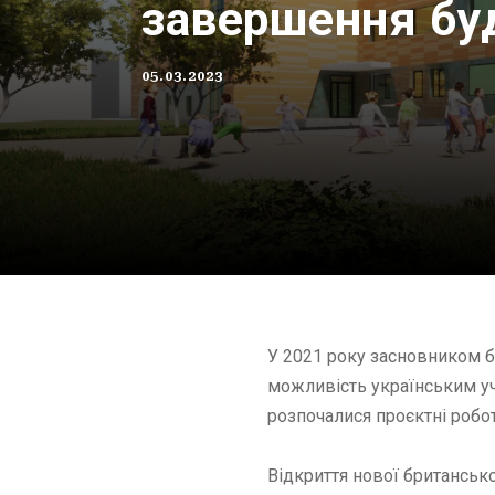
завершення бу
05.03.2023
У 2021 року засновником бу
можливість українським у
розпочалися проєктні робо
Відкриття нової британсько