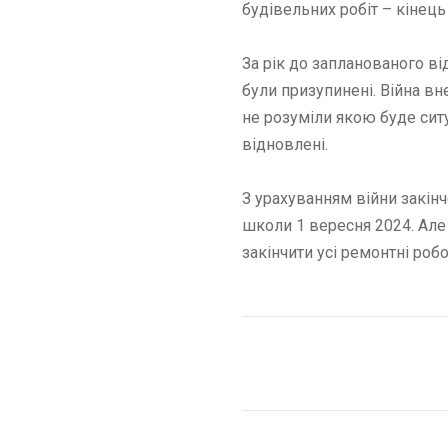
будівельних робіт – кінец
За рік до запланованого в
були призупинені. Війна вне
не розуміли якою буде ситу
відновлені.
З урахуванням війни закінч
школи 1 вересня 2024. Але
закінчити усі ремонтні роб