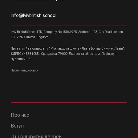
info@lvivbritish.school
Lviv British School LTD, Company No 15061925, Address: 128, City Road London
EC1V 2NX United Kingdom
Приватний заклад освіти “Міжнародна школа «Львів Брітіш Скул» м.Львів”;
ЄДРПОУ 45381085; Юр. адреса: 79000, Львівська область, м. Львів, вул.
Чупринки, 130.
Публічний договір
Про нас
Вступ
Дні відкритих дверей