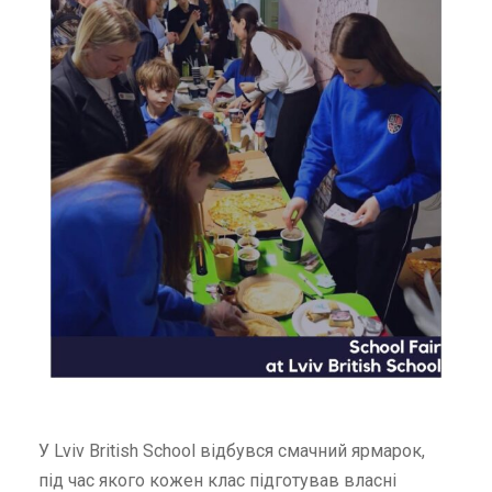
У Lviv British School відбувся смачний ярмарок,
під час якого кожен клас підготував власні