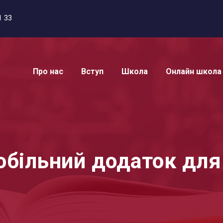
1 33
Про нас
Вступ
Школа
Онлайн школа
обільний додаток дл