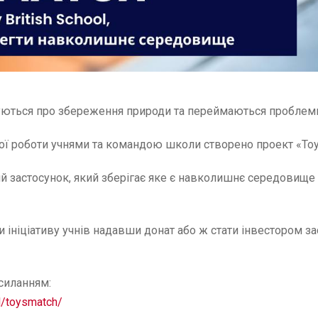
піклуються про збереження природи та переймаються проблем
ої роботи учнями та командою школи створено проект «Toy
й застосунок, який зберігає яке є навколишнє середовищ
 ініціативу учнів надавши донат або ж стати інвестором за
силанням:
ol/toysmatch/