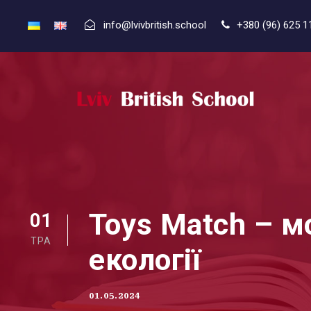
info@lvivbritish.school
+380 (96) 625 1
Toys Match – м
01
ТРА
екології
01.05.2024