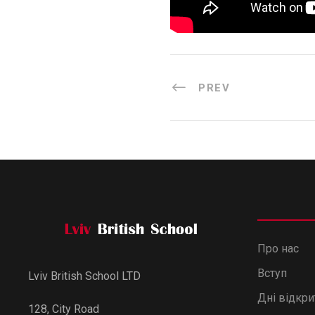
PREV
Про нас
Вступ
Lviv British School LTD
Дні відкр
128, City Road