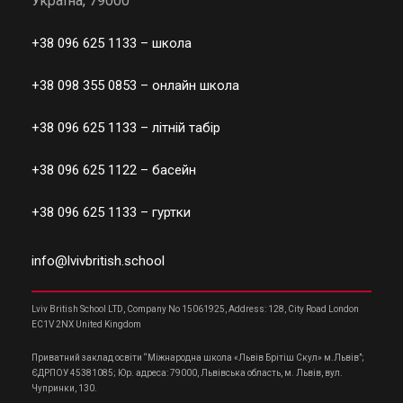
Україна, 79000
+38 096 625 1133
– школа
+38 098 355 0853
– онлайн школа
+38 096 625 1133
– літній табір
+38 096 625 1122
– басейн
+38 096 625 1133
– гуртки
info@lvivbritish.school
Lviv British School LTD, Company No 15061925, Address: 128, City Road London
EC1V 2NX United Kingdom
Приватний заклад освіти “Міжнародна школа «Львів Брітіш Скул» м.Львів”;
ЄДРПОУ 45381085; Юр. адреса: 79000, Львівська область, м. Львів, вул.
Чупринки, 130.