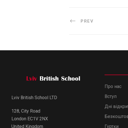
PREV
Про нас
Вступ
Lviv British School LTD
Дні відкр
128, City Road
Безкоштов
London EC1V 2NX
Гуртки
United Kingdom