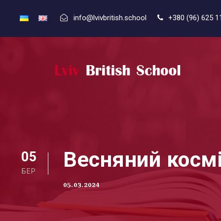
info@lvivbritish.school
+380 (96) 625 1
Весняний космі
05
БЕР
05.03.2024