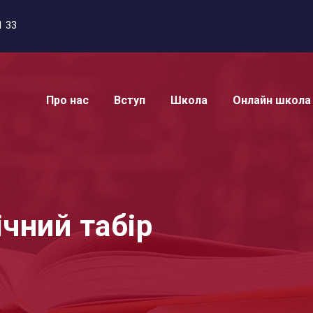
1 33
Про нас
Вступ
Школа
Онлайн школа
чний табір