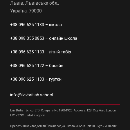
Львів, Львівська обл.,
Україна, 79000
+38 096 625 1133
– школа
+38 098 355 0853
– онлайн школа
+38 096 625 1133
– літній табір
+38 096 625 1122
– басейн
+38 096 625 1133
– гуртки
info@lvivbritish.school
Lviv British School LTD, Company No 15061925, Address: 128, City Road London
EC1V 2NX United Kingdom
Приватний заклад освіти “Міжнародна школа «Львів Брітіш Скул» м.Львів”;