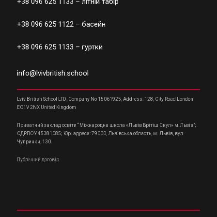
+38 096 625 1133
– літній табір
+38 096 625 1122
– басейн
+38 096 625 1133
– гуртки
info@lvivbritish.school
Lviv British School LTD, Company No 15061925, Address: 128, City Road London
EC1V 2NX United Kingdom
Приватний заклад освіти “Міжнародна школа «Львів Брітіш Скул» м.Львів”;
ЄДРПОУ 45381085; Юр. адреса: 79000, Львівська область, м. Львів, вул.
Чупринки, 130.
Публічний договір