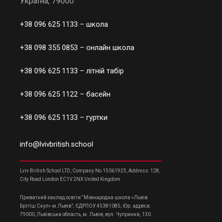
Україна, 79000
+38 096 625 1133
– школа
+38 098 355 0853
– онлайн школа
+38 096 625 1133
– літній табір
+38 096 625 1122
– басейн
+38 096 625 1133
– гуртки
info@lvivbritish.school
Lviv British School LTD, Company No 15061925, Address: 128,
City Road London EC1V 2NX United Kingdom
Приватний заклад освіти “Міжнародна школа «Львів
Брітіш Скул» м.Львів”; ЄДРПОУ 45381085; Юр. адреса:
79000, Львівська область, м. Львів, вул. Чупринки, 130.