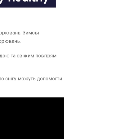
ворювань. Зимові
орювань.
одою та свіжим повітрям
по снігу можуть допомогти