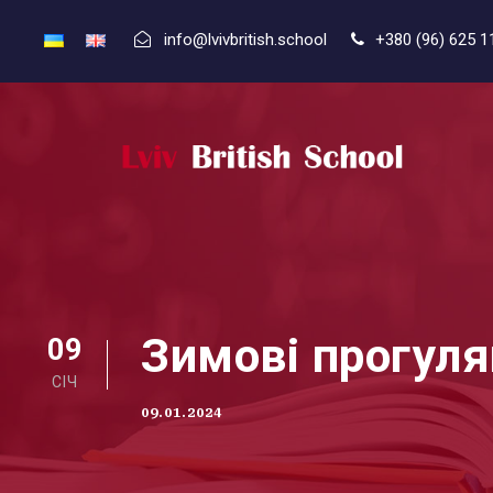
info@lvivbritish.school
+380 (96) 625 1
Зимові прогул
09
СІЧ
09.01.2024