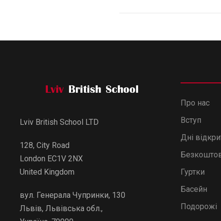
Про нас
Вступ
Lviv British School LTD
Дні відкр
128, City Road
Безкоштов
London EC1V 2NX
Гуртки
United Kingdom
Басейн
вул. Генерала Чупринки, 130
Подорожі
Львів, Львівська обл.,