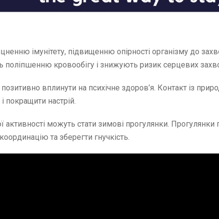
іцненню імунітету, підвищенню опірності організму до зах
ь поліпшенню кровообігу і знижують ризик серцевих захв
позитивно вплинути на психічне здоров’я. Контакт із прир
і покращити настрій.
 активності можуть стати зимові прогулянки. Прогулянки 
координацію та зберегти гнучкість.