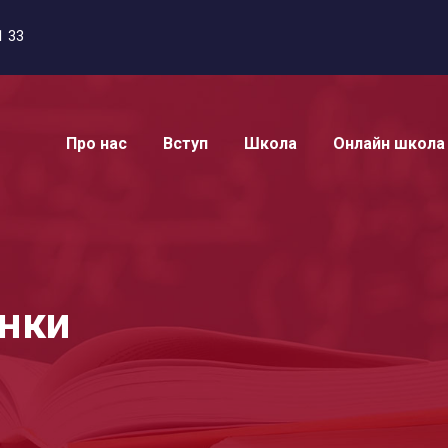
1 33
Про нас
Вступ
Школа
Онлайн школа
янки