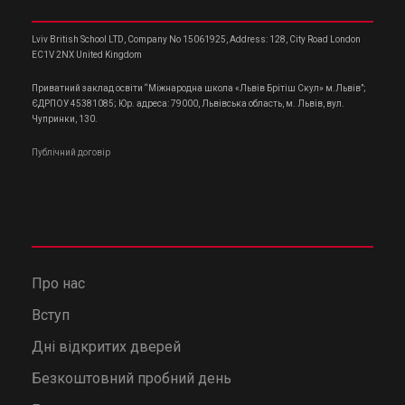
Lviv British School LTD, Company No 15061925, Address: 128, City Road London
EC1V 2NX United Kingdom
Приватний заклад освіти “Міжнародна школа «Львів Брітіш Скул» м.Львів”;
ЄДРПОУ 45381085; Юр. адреса: 79000, Львівська область, м. Львів, вул.
Чупринки, 130.
Публічний договір
Про нас
Вступ
Дні відкритих дверей
Безкоштовний пробний день