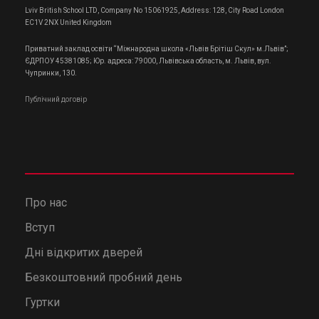
Lviv British School LTD, Company No 15061925, Address: 128, City Road London
EC1V 2NX United Kingdom
Приватний заклад освіти “Міжнародна школа «Львів Брітіш Скул» м.Львів”;
ЄДРПОУ 45381085; Юр. адреса: 79000, Львівська область, м. Львів, вул.
Чупринки, 130.
Публічний договір
Про нас
Вступ
Дні відкритих дверей
Безкоштовний пробний день
Гуртки