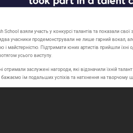
tish School взяли участь у конкурсі талантів та показали свої
ва учасники продемонстрували не лише гарний вокал, але 
ю і майстерністю. Підтримати юних артистів прийшли їхні о
ротягом усього виступу.
і отримали заслужені нагороди, які відзначили їхній талан
бажаємо їм подальших успіхів та натхнення на творчому ш