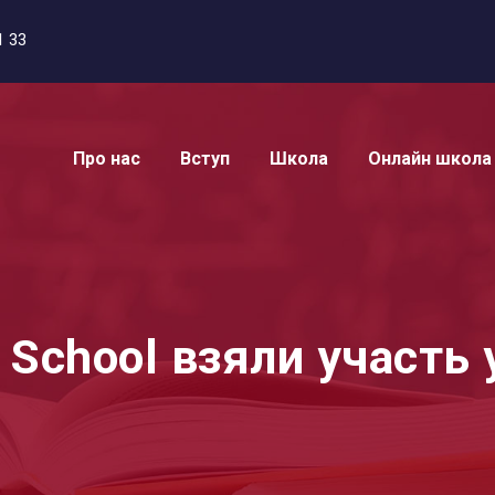
1 33
Про нас
Вступ
Школа
Онлайн школа
sh School взяли участь