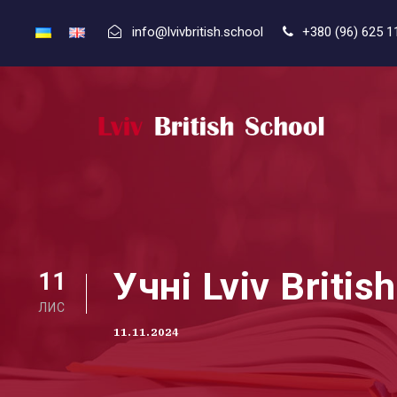
info@lvivbritish.school
+380 (96) 625 1
Учні Lviv Briti
11
ЛИС
11.11.2024