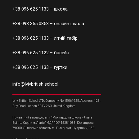
+38 096 625 1133
– школа
+38 098 355 0853
– онлайн школа
+38 096 625 1133
– літній табір
+38 096 625 1122
– басейн
+38 096 625 1133
– гуртки
info@lvivbritish.school
Lviv British School LTD, Company No 15061925, Address: 128,
City Road London EC1V 2NX United Kingdom
Приватний заклад освіти “Міжнародна школа «Львів
Брітіш Скул» м.Львів”; ЄДРПОУ 45381085; Юр. адреса:
79000, Львівська область, м. Львів, вул. Чупринки, 130.