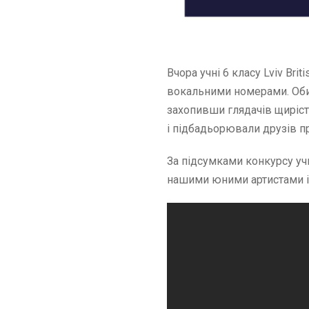
Вчора учні 6 класу Lviv Bri
вокальними номерами. Обид
захопивши глядачів щиріст
і підбадьорювали друзів п
За підсумками конкурсу учн
нашими юними артистами і 