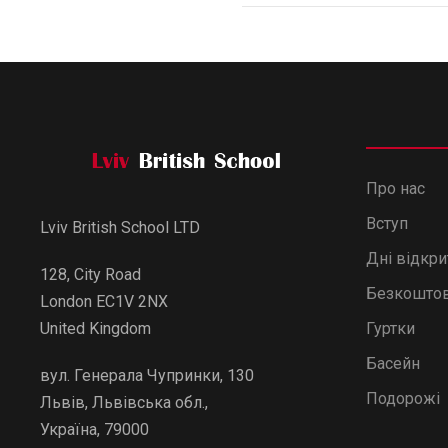
Про нас
Вступ
Lviv British School LTD
Дні відкр
128, City Road
Безкоштов
London EC1V 2NX
Гуртки
United Kingdom
Басейн
вул. Генерала Чупринки, 130
Подорожі
Львів, Львівська обл.,
Україна, 79000