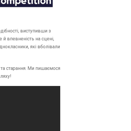
 здібності, виступивши з
й впевненість на сцені,
днокласники, які вболівали
т та старання. Ми пишаємося
ляху!