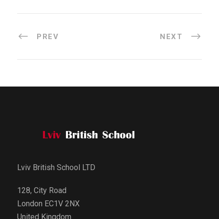
PREV
NEXT
Lviv British School LTD
128, City Road
London EC1V 2NX
United Kingdom