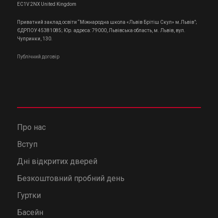
EC1V 2NX United Kingdom
Приватний заклад освіти “Міжнародна школа «Львів Брітіш Скул» м.Львів”;
ЄДРПОУ 45381085; Юр. адреса: 79000, Львівська область, м. Львів, вул.
Чупринки, 130.
Публічний договір
Про нас
Вступ
Дні відкритих дверей
Безкоштовний пробний день
Гуртки
Басейн