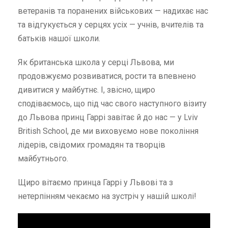
ветеранів та поранених військових — надихає нас
та відгукується у серцях усіх — учнів, вчителів та
батьків нашої школи.
Як британська школа у серці Львова, ми
продовжуємо розвиватися, рости та впевнено
дивитися у майбутнє. І, звісно, щиро
сподіваємось, що під час свого наступного візиту
до Львова принц Гаррі завітає й до нас — у Lviv
British School, де ми виховуємо нове покоління
лідерів, свідомих громадян та творців
майбутнього.
Щиро вітаємо принца Гаррі у Львові та з
нетерпінням чекаємо на зустріч у нашій школі!