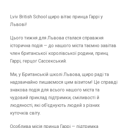
Lviv British School щиро вітає принца Гаррі у
Львові!
Цього тижня для Львова сталася справжня
історична подія — до нашого міста таємно завітав
член британської королівської родини, принц
Гаррі, герцог Сассекський.
Ми, у Британській школі Львова, щиро раді та
надзвичайно пишаємося цим візитом! Це справді
знакова подія для всього нашого міста та
чудовий приклад підтримки, сміливості й
людяності, які об’єднують людей з різних
куточків світу.
Особлива місія принца Гаррі — підтримка