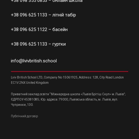
+38 098 355 0853
– онлайн школа
+38 096 625 1133
– літній табір
+38 096 625 1122
– басейн
+38 096 625 1133
– гуртки
info@lvivbritish.school
Lviv British School LTD, Company No 15061925, Address: 128, City Road London
EC1V 2NX United Kingdom
Приватний заклад освіти “Міжнародна школа «Львів Брітіш Скул» м.Львів”;
ЄДРПОУ 45381085; Юр. адреса: 79000, Львівська область, м. Львів, вул.
Чупринки, 130.
Публічний договір