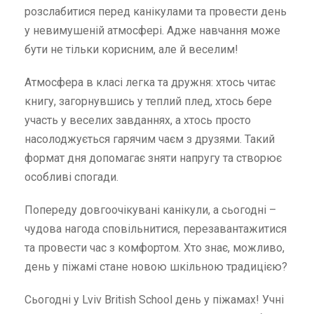
розслабитися перед канікулами та провести день
у невимушеній атмосфері. Адже навчання може
бути не тільки корисним, але й веселим!
Атмосфера в класі легка та дружня: хтось читає
книгу, загорнувшись у теплий плед, хтось бере
участь у веселих завданнях, а хтось просто
насолоджується гарячим чаєм з друзями. Такий
формат дня допомагає зняти напругу та створює
особливі спогади.
Попереду довгоочікувані канікули, а сьогодні –
чудова нагода сповільнитися, перезавантажитися
та провести час з комфортом. Хто знає, можливо,
день у піжамі стане новою шкільною традицією?
Сьогодні у Lviv British School день у піжамах! Учні