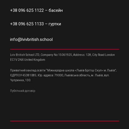
+38 096 625 1122
– басейн
+38 096 625 1133
– гуртки
info@lvivbritish.school
Lviv British School LTD, Company No 15061925, Address: 128, City Road London
EC1V 2NX United Kingdom
Приватний заклад освіти “Міжнародна школа «Львів Брітіш Скул» м.Львів”;
ЄДРПОУ 45381085; Юр. адреса: 79000, Львівська область, м. Львів, вул.
Чупринки, 130.
Публічний договір