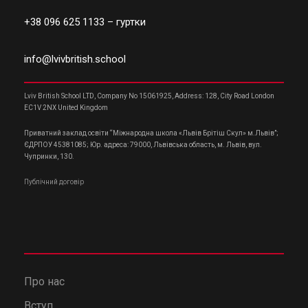
+38 096 625 1133
– гуртки
info@lvivbritish.school
Lviv British School LTD, Company No 15061925, Address: 128, City Road London
EC1V 2NX United Kingdom
Приватний заклад освіти “Міжнародна школа «Львів Брітіш Скул» м.Львів”;
ЄДРПОУ 45381085; Юр. адреса: 79000, Львівська область, м. Львів, вул.
Чупринки, 130.
Публічний договір
Про нас
Вступ